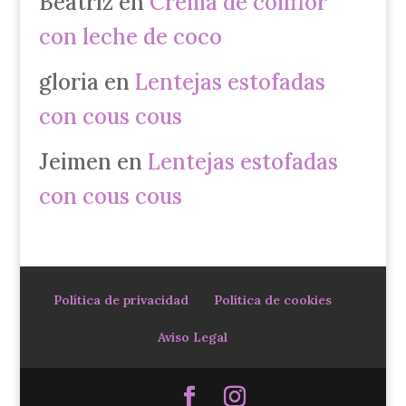
Beatriz
en
Crema de coliflor
con leche de coco
gloria
en
Lentejas estofadas
con cous cous
Jeimen
en
Lentejas estofadas
con cous cous
Política de privacidad
Política de cookies
Aviso Legal